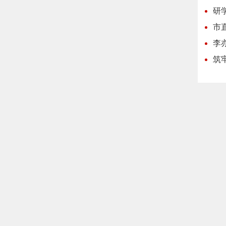
研
市
李
筑