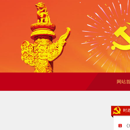
网站
时
《