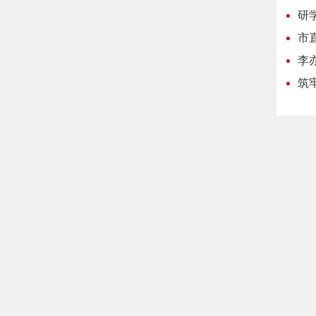
研
市
李
筑