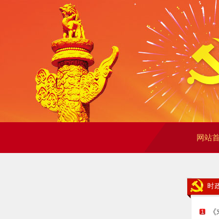
网站
时
《