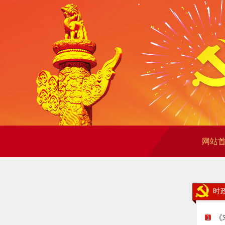
网站
时
《