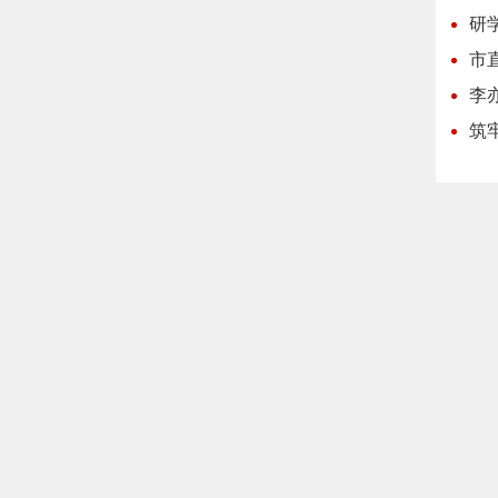
研
市
李
筑