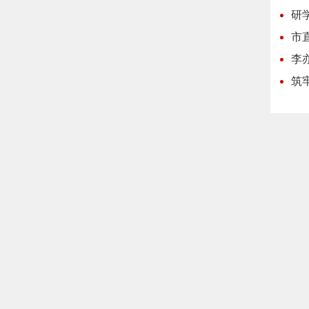
研
市
李
筑