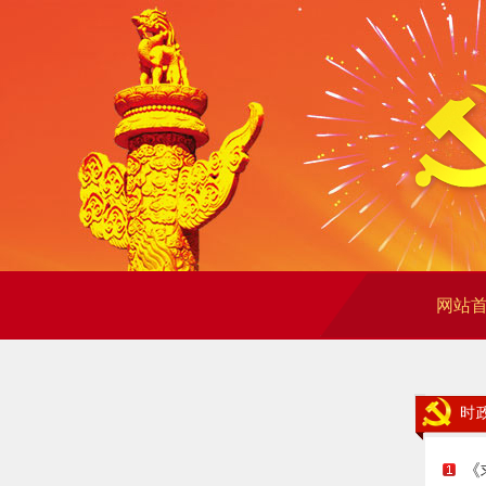
网站
时
《