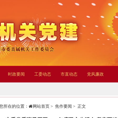
时政要闻
工委动态
市直动态
党风廉政
您所在的位置：
网站首页
>
焦作要闻
> 正文