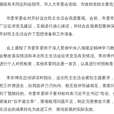
视组有关同志到会指导。市人大常委会党组、市政协党组主要负
市委常委会对开好这次民主生活会高度重视。会前，市委
广泛征求意见建议，互相进行谈心谈话，并结合反面典型案例
开好民主生活会作了思想准备和工作准备。
会上通报了市委常委班子深入贯彻中央八项规定精神学习教育
会整改落实情况和本次民主生活会征求意见有关情况。李亦博
进行个人对照检查，其他常委同志逐一发言，认真进行对照检查
李亦博在总结讲话时指出，这次民主生活会紧扣主题要求
把工作摆进去，自我批评刀刃向内、相互批评坦诚相见，查摆
到了预期目的。市委常委班子要对标对表习近平总书记“笃信、
硬做好“后半篇文章”，逐项梳理问题不足，制定完善整改方案
生活会的成果转化为改进工作、推动发展的实际实效。