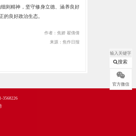
施细则精神，坚守修身立德、涵养良好
正的良好政治生态。
作者：焦娇 翟倩倩
来源：焦作日报
搜索
官方微信
568226
号