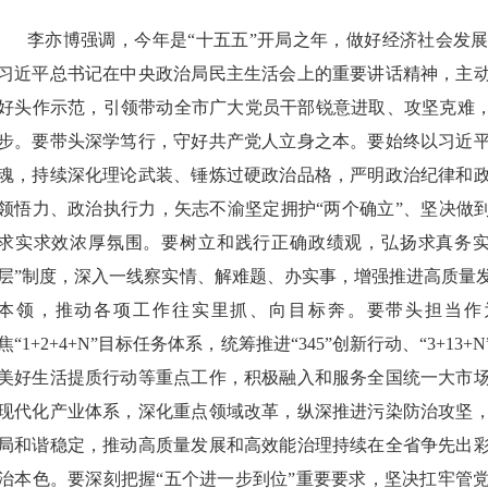
李亦博强调，今年是“十五五”开局之年，做好经济社会发
习近平总书记在中央政治局民主生活会上的重要讲话精神，主
好头作示范，引领带动全市广大党员干部锐意进取、攻坚克难，
步。要带头深学笃行，守好共产党人立身之本。要始终以习近
魂，持续深化理论武装、锤炼过硬政治品格，严明政治纪律和
领悟力、政治执行力，矢志不渝坚定拥护“两个确立”、坚决做到
求实求效浓厚氛围。要树立和践行正确政绩观，弘扬求真务实
层”制度，深入一线察实情、解难题、办实事，增强推进高质量
本领，推动各项工作往实里抓、向目标奔。要带头担当作
焦“1+2+4+N”目标任务体系，统筹推进“345”创新行动、“3+
美好生活提质行动等重点工作，积极融入和服务全国统一大市
现代化产业体系，深化重点领域改革，纵深推进污染防治攻坚
局和谐稳定，推动高质量发展和高效能治理持续在全省争先出
治本色。要深刻把握“五个进一步到位”重要要求，坚决扛牢管