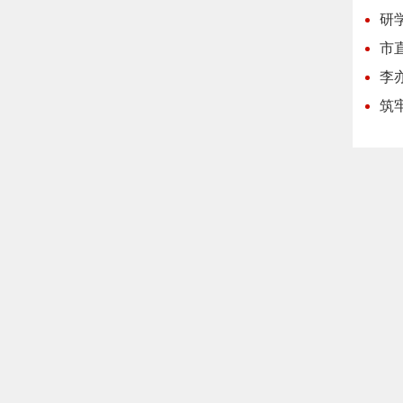
研
市
李
筑