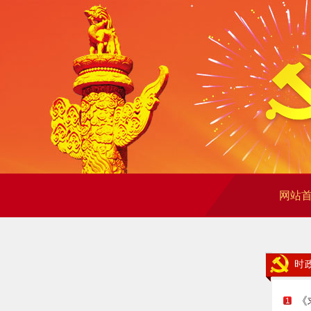
网站
时
《