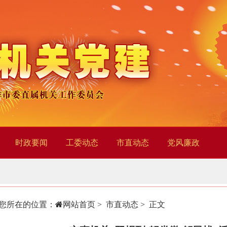
时政要闻
工委动态
市直动态
党风廉政
您所在的位置：
网站首页
>
市直动态
> 正文