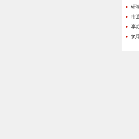
研
市
李
筑