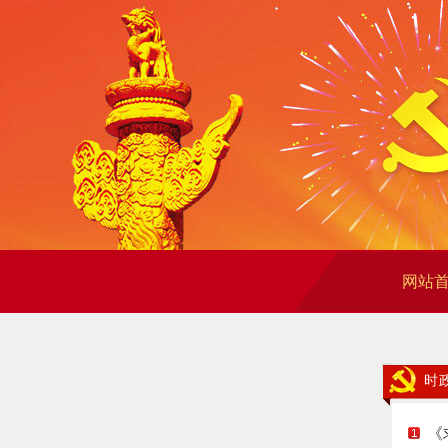
网站
时
《