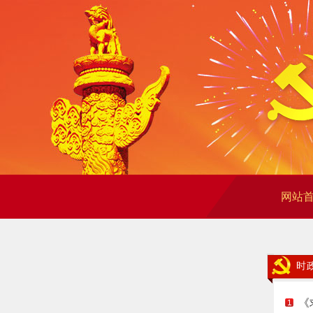
网站
时
《