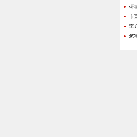
研
市
李
筑