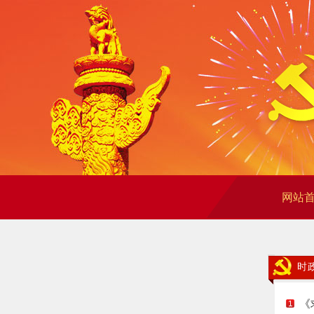
网站
时
《