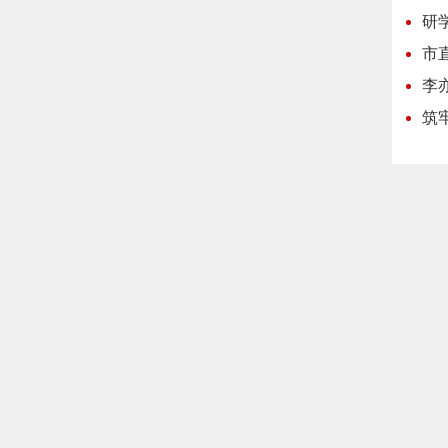
研
市
李
筑