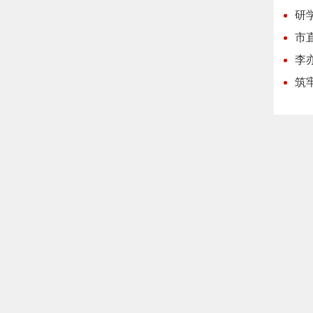
研
市
李
筑