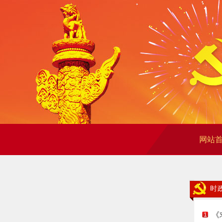
网站
时
《