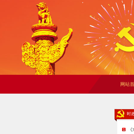
网站
时
《