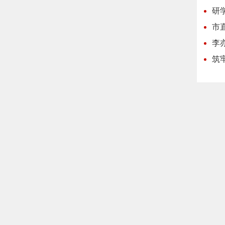
研
市
李
筑